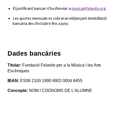
El justificant bancari s'ha d'enviar a
musica@felanitx.org
.
Les quotes mensuals es cobraran mitjançant domiciliació
bancària des d'octubre fins a juny.
Dades bancàries
Titular:
Fundació Felanitx per a la Música i les Arts
Escèniques
IBAN:
ES06 2100 1990 6902 0004 8455
Concepte:
NOM I COGNOMS DE L'ALUMN
E