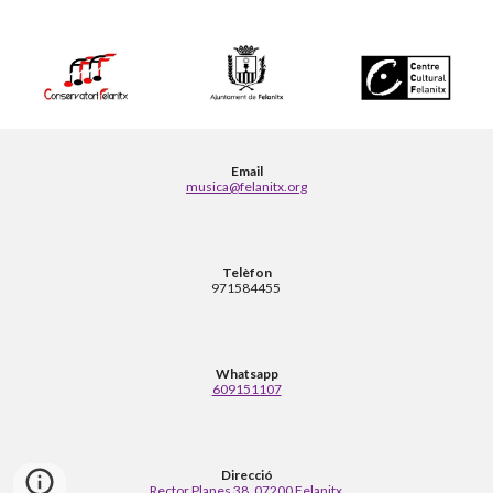
Email
musica@felanitx.org
Telèfon
971584455
Whatsapp
609151107
Direcció
Rector Planes 38, 07200 Felanitx